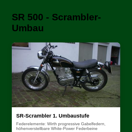
SR 500 - Scrambler-
Umbau
SR-Scrambler 1. Umbaustufe
Federelemente: Wirth progressive Gabelfedern,
höhenverstellbare White-Power Federbeine