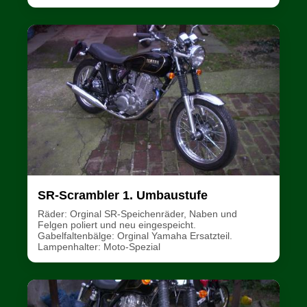
SR-Scrambler 1. Umbaustufe
Räder: Orginal SR-Speichenräder, Naben und
Felgen poliert und neu eingespeicht.
Gabelfaltenbälge: Orginal Yamaha Ersatzteil.
Lampenhalter: Moto-Spezial